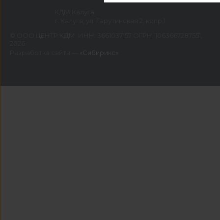
КДМ Калуга
г. Калуга, ул. Тарутинская 2, копр.1
©
ООО ЦЕНТР КДМ. ИНН: 3661037157 ОГРН: 1063667287551
,
2026
Разработка сайта —
«Сибирикс»