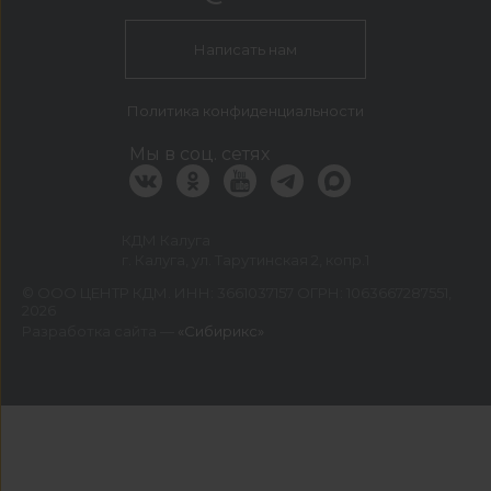
Написать нам
Политика конфиденциальности
Мы в соц. сетях
КДМ Калуга
г. Калуга, ул. Тарутинская 2, копр.1
©
ООО ЦЕНТР КДМ. ИНН: 3661037157 ОГРН: 1063667287551
,
2026
Разработка сайта —
«Сибирикс»