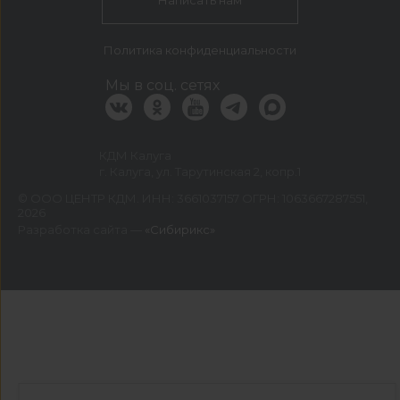
Написать нам
Политика конфиденциальности
Мы в соц. сетях
КДМ Калуга
г. Калуга, ул. Тарутинская 2, копр.1
©
ООО ЦЕНТР КДМ. ИНН: 3661037157 ОГРН: 1063667287551
,
2026
Разработка сайта —
«Сибирикс»