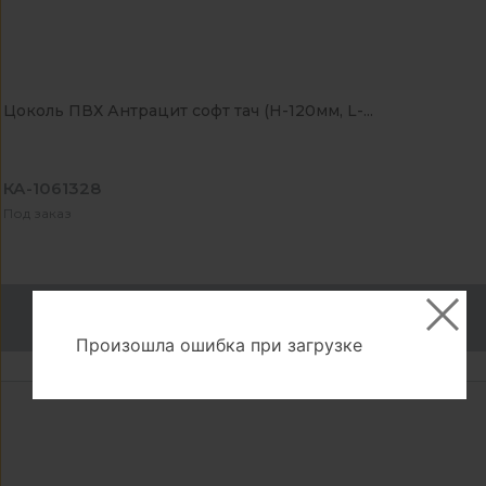
Цоколь ПВХ Антрацит софт тач (H-120мм, L-...
КА-1061328
Под заказ
Сообщить о наличии
Произошла ошибка при загрузке