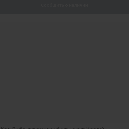
Сообщить о наличии
Кант П-обр. декоративный для Цоколя Черный...