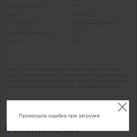
ПВХ
Основной материал
овальный
Форма
Декоративная пленка
Тип поверхности
20
Количество в упаковке
0,86
Вес, кг
В Калуге стоимость доставки составляет 550 рублей в одну
точку. Обратите внимание: по вторникам и пятницам доставка
осуществляется только в пределах города. По понедельникам
КДМ доставляет заказы в Обнинск и по Калужской области.
Произошла ошибка при загрузке
Обязательные